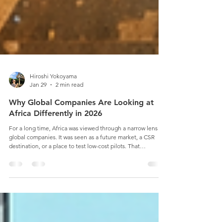
Hiroshi Yokoyama
Jan 29
2 min read
Why Global Companies Are Looking at
Africa Differently in 2026
For a long time, Africa was viewed through a narrow lens by
global companies. It was seen as a future market, a CSR
destination, or a place to test low-cost pilots. That
perception is changing fast. As 2026 begins, Africa is
increasingly being approached as a serious growth market,
a production base, and a strategic partner in global value