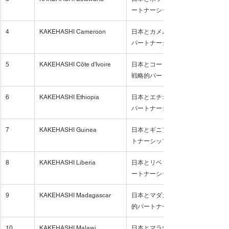
ートナーシップ覚書（MoU）
4
KAKEHASHI Cameroon
日本とカメルーン間のビジネス連
パートナーシップ覚書（MoU）
5
KAKEHASHI Côte d'Ivoire
日本とコートジボワール間のビジ
戦略的パートナーシップ覚書（Mo
6
KAKEHASHI Ethiopia
日本とエチオピア間のビジネス連
パートナーシップ覚書（MoU）
7
KAKEHASHI Guinea
日本とギニア間のビジネス連携促
トナーシップ覚書（MoU）
8
KAKEHASHI Liberia
日本とリベリア間のビジネス連携
ートナーシップ覚書（MoU）
9
KAKEHASHI Madagascar
日本とマダガスカル間のビジネス
的パートナーシップ覚書（MoU）
10
KAKEHASHI Malawi
日本とマラウイ間のビジネス連携