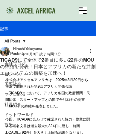
記事
All Posts
Hiroshi Yokoyama
All Posts
2025年10月9日
読了時間: 7分
TICAD9にて全体で2番目に多い22件のMOU
会社ブログ
の締結を発表！日本とアフリカの新たな共創
エコシステムの構築を加速へ！
ビジネス
株式会社アクセルアフリカは、2025年8月20日から
国際社会
横浜で開催された第9回アフリカ開発会議
（TICAD9）において、アフリカ各国の政府機関・民
マクロ経済
間団体・スタートアップとの間で合計22件の覚書
社員紹介
（MOU）の締結を発表しました。
ドットワールド
今回、TICAD9に合わせて確認された協力・協業に関
観光
する署名文書は過去最大の324件に達し、前回
TICAD8（92件）を大きく上回る結果となりまし