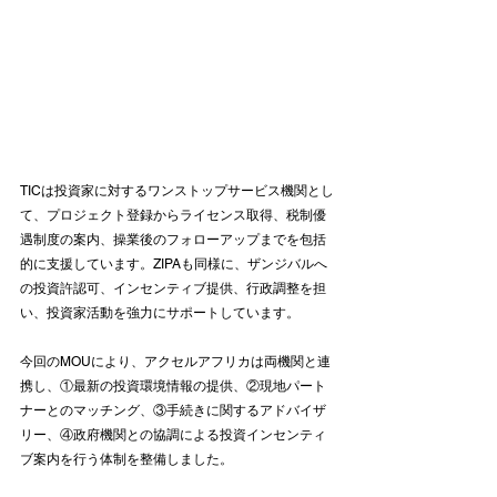
TICは投資家に対するワンストップサービス機関とし
て、プロジェクト登録からライセンス取得、税制優
遇制度の案内、操業後のフォローアップまでを包括
的に支援しています。ZIPAも同様に、ザンジバルへ
の投資許認可、インセンティブ提供、行政調整を担
い、投資家活動を強力にサポートしています。
今回のMOUにより、アクセルアフリカは両機関と連
携し、①最新の投資環境情報の提供、②現地パート
ナーとのマッチング、③手続きに関するアドバイザ
リー、④政府機関との協調による投資インセンティ
ブ案内を行う体制を整備しました。