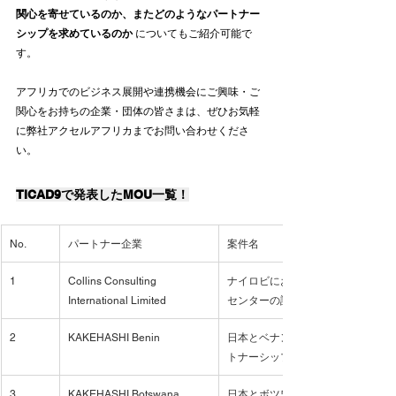
関心を寄せているのか、またどのようなパートナー
シップを求めているのか
 についてもご紹介可能で
す。
アフリカでのビジネス展開や連携機会にご興味・ご
関心をお持ちの企業・団体の皆さまは、ぜひお気軽
に弊社アクセルアフリカまでお問い合わせくださ
い。
TICAD9で発表したMOU一覧！
No.
パートナー企業
案件名
1
Collins Consulting 
ナイロビにおけるケニア人所有のB
International Limited
センターの設立・発展に関する覚書
2
KAKEHASHI Benin
日本とベナン間のビジネス連携促
トナーシップ覚書（MoU）
3
KAKEHASHI Botswana
日本とボツワナ間のビジネス連携