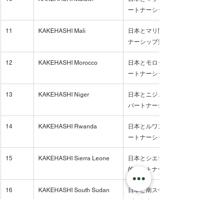
ートナーシップ覚書（MoU）
11
KAKEHASHI Mali
日本とマリ間のビジネス連携促進
ナーシップ覚書（MoU）
12
KAKEHASHI Morocco
日本とモロッコ間のビジネス連携
ートナーシップ覚書（MoU）
13
KAKEHASHI Niger
日本とニジェール間のビジネス連
パートナーシップ覚書（MoU）
14
KAKEHASHI Rwanda
日本とルワンダ間のビジネス連携
ートナーシップ覚書（MoU）
15
KAKEHASHI Sierra Leone
日本とシエラレオネ間のビジネス
的パートナーシップ覚書（MoU）
16
KAKEHASHI South Sudan
日本と南スーダン間のビジネス連
パートナーシップ覚書（MoU）
17
KAKEHASHI Togo
日本とトーゴ間のビジネス連携促