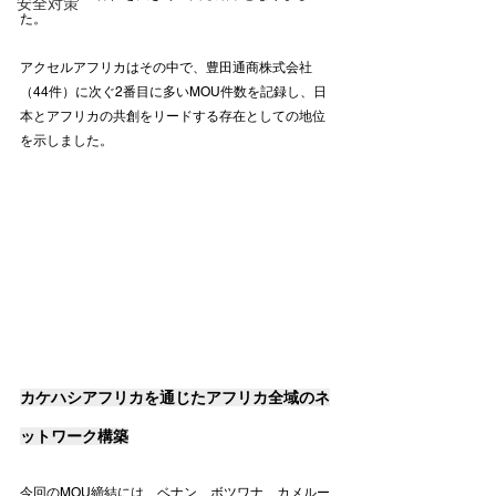
安全対策
た。
アクセルアフリカはその中で、豊田通商株式会社
（44件）に次ぐ2番目に多いMOU件数を記録し、日
本とアフリカの共創をリードする存在としての地位
を示しました。
カケハシアフリカを通じたアフリカ全域のネ
ットワーク構築
今回のMOU締結には、ベナン、ボツワナ、カメルー