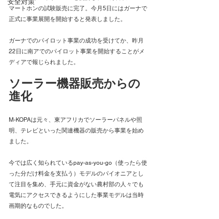
安全対策
マートホンの試験販売に完了。今月5日にはガーナで
正式に事業展開を開始すると発表しました。
ガーナでのパイロット事業の成功を受けてか、昨月
22日に南アでのパイロット事業を開始することがメ
ディアで報じられました。
ソーラー機器販売からの
進化
M-KOPAは元々、東アフリカでソーラーパネルや照
明、テレビといった関連機器の販売から事業を始め
ました。
今では広く知られているpay-as-you-go（使ったら使
った分だけ料金を支払う）モデルのパイオニアとし
て注目を集め、手元に資金がない農村部の人々でも
電気にアクセスできるようにした事業モデルは当時
画期的なものでした。