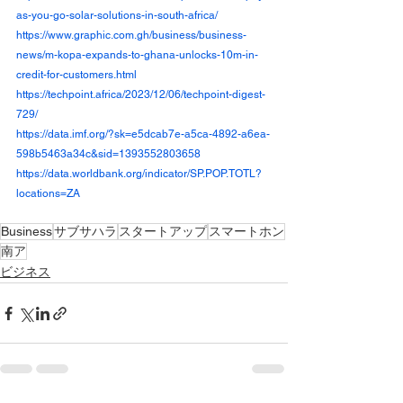
as-you-go-solar-solutions-in-south-africa/
https://www.graphic.com.gh/business/business-
news/m-kopa-expands-to-ghana-unlocks-10m-in-
credit-for-customers.html
https://techpoint.africa/2023/12/06/techpoint-digest-
729/
https://data.imf.org/?sk=e5dcab7e-a5ca-4892-a6ea-
598b5463a34c&sid=1393552803658
https://data.worldbank.org/indicator/SP.POP.TOTL?
locations=ZA
Business
サブサハラ
スタートアップ
スマートホン
南ア
ビジネス