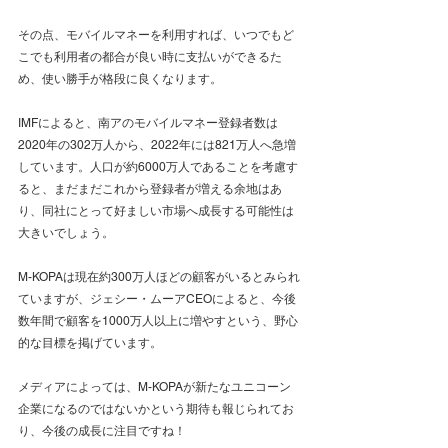
その点、モバイルマネーを利用すれば、いつでもど
こでも利用者の都合が良い時に支払いができるた
め、使い勝手が格段に良くなります。
IMFによると、南アのモバイルマネー登録者数は
2020年の302万人から、2022年には821万人へ急増
しています。人口が約6000万人であることを考慮す
ると、まだまだこれから登録者が増える余地はあ
り、同社にとって好ましい市場へ成長する可能性は
大きいでしょう。
M-KOPAは現在約300万人ほどの顧客がいるとみられ
ていますが、ジェシー・ムーアCEOによると、今後
数年間で顧客を1000万人以上に増やすという、野心
的な目標を掲げています。
メディアによっては、M-KOPAが新たなユニコーン
企業になるのではないかという期待も報じられてお
り、今後の成長に注目ですね！