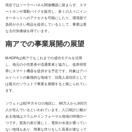
現在ではソーラーパネル関連機器に留まらず、スマ
ートホンや電動バイクを販売し、多くの人々にイン
ターネットへのアクセスを可能にしたり、環境面で
負荷が小さい商品を提供しているとして、事業は更
なる付加価値を得ています。
南アでの事業展開の展望
M-KOPAは南アでもこれまでの成功モデルを活用
し、地元の小売業者や流通業者と協力し、低所得世
帯にスマート機器を提供する予定です。対象はアパ
ルトヘイトの象徴的な地域で、旧黒人居住区として
は最大のソウェトで事業を展開すると報じられてい
ます。
ソウェトは82平方キロの地区に、86万人から300万
人が住んでいるといわれています。人口統計に幅が
ある地域はスラムやインフォーマル地域の特徴の一
つです。貧富の差が激しく、電気や水道が通ってい
ない地域もあり、簡素な作りをした長屋が連なって