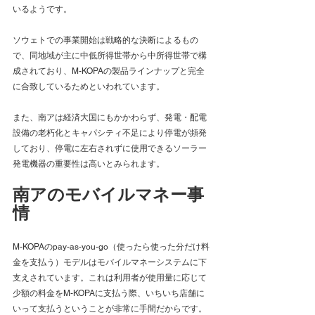
いるようです。
ソウェトでの事業開始は戦略的な決断によるもの
で、同地域が主に中低所得世帯から中所得世帯で構
成されており、M-KOPAの製品ラインナップと完全
に合致しているためといわれています。
また、南アは経済大国にもかかわらず、発電・配電
設備の老朽化とキャパシティ不足により停電が頻発
しており、停電に左右されずに使用できるソーラー
発電機器の重要性は高いとみられます。
南アのモバイルマネー事
情
M-KOPAのpay-as-you-go（使ったら使った分だけ料
金を支払う）モデルはモバイルマネーシステムに下
支えされています。これは利用者が使用量に応じて
少額の料金をM-KOPAに支払う際、いちいち店舗に
いって支払うということが非常に手間だからです。