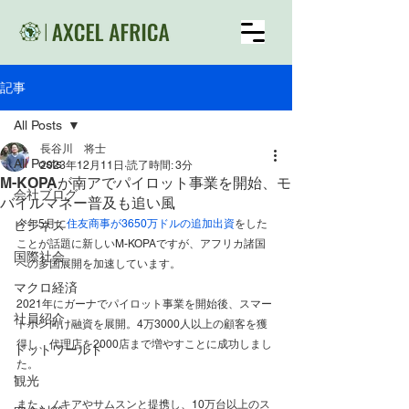
記事
All Posts
長谷川 将士
All Posts
2023年12月11日
読了時間: 3分
M-KOPAが南アでパイロット事業を開始、モ
会社ブログ
バイルマネー普及も追い風
今年5月に
住友商事が3650万ドルの追加出資
をした
ビジネス
ことが話題に新しいM-KOPAですが、アフリカ諸国
国際社会
への多国展開を加速しています。
マクロ経済
2021年にガーナでパイロット事業を開始後、スマー
社員紹介
トホン向け融資を展開。4万3000人以上の顧客を獲
得し、代理店を2000店まで増やすことに成功しまし
ドットワールド
た。
観光
また、ノキアやサムスンと提携し、10万台以上のス