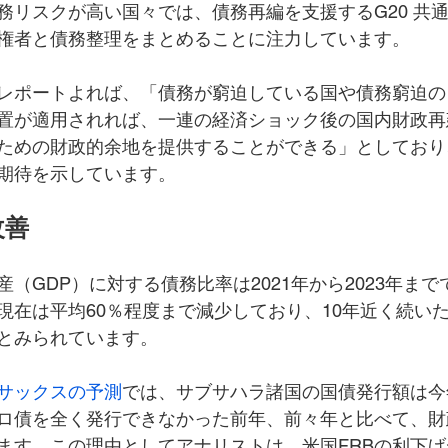
務リスクが高い国々では、債務再編を支援するG20 共
権者と債務整理をまとめることに注力しています。
レポートよれば、「債務が窮迫している国や債務窮迫の
置が適用されれば、一連の経済ショック後の国内財政再
ための財政的余地を提供することができる」としており
期待を示しています。
改善
（GDP）に対する債務比率は2021年から2023年までで
現在は平均60％程度まで減少しており、10年近く続い
とみられています。
サックスの予測
では、サブサハラ諸国の国債発行額は今
ロ債を全く発行できなかった前年、前々年と比べて、財
ます。この理由としてアナリストは、米国FRBの利下