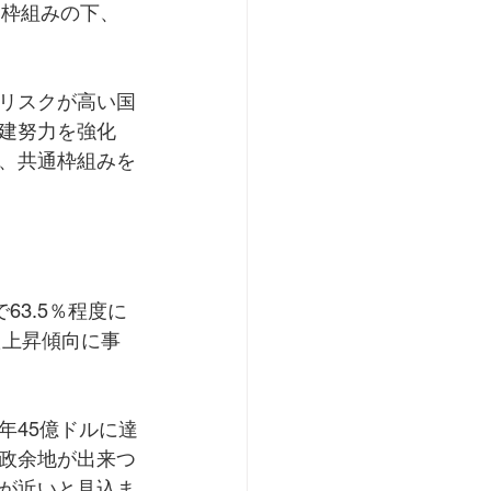
通枠組みの下、
リスクが高い国
建努力を強化
、共通枠組みを
63.5％程度に
た上昇傾向に事
年45億ドルに達
政余地が出来つ
げが近いと見込ま