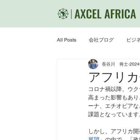
All Posts
会社ブログ
ビジ
長谷川 将士
202
安全対策
アフリカ
コロナ禍以降、ウク
高まった影響もあり
ーナ、エチオピアな
課題となっています
しかし、アフリカ開
展望
」の中で、「政