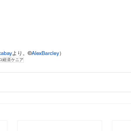
xabay
より。©
AlexBarcley
）
ロ経済
ケニア