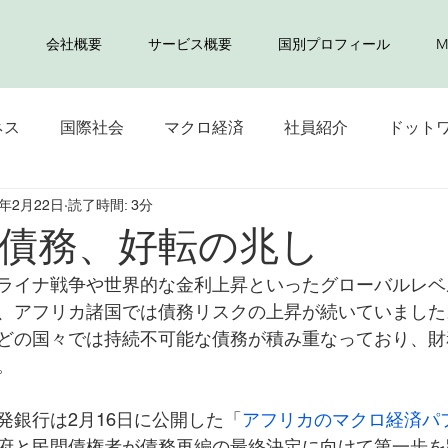
会社概要
サービス概要
国別プロフィール
M
ネス
国際社会
マクロ経済
社員紹介
ドット
4年2月22日
読了時間: 3分
債務、好転の兆し
ライナ戦争や世界的な金利上昇といったグローバルレベ
、アフリカ諸国では債務リスクの上昇が続いていました
どの国々では持続不可能な債務が積み重なっており、財
。
発銀行は2月16日に公開した「
アフリカのマクロ経済パ
府と民間債権者が債務再編の最終決定に向けて第一歩を