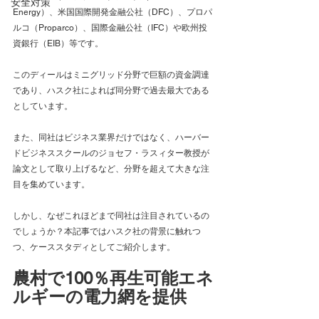
安全対策
Energy）、米国国際開発金融公社（DFC）、プロパ
ルコ（Proparco）、国際金融公社（IFC）や欧州投
資銀行（EIB）等です。
このディールはミニグリッド分野で巨額の資金調達
であり、ハスク社によれば同分野で過去最大である
としています。
また、同社はビジネス業界だけではなく、ハーバー
ドビジネススクールのジョセフ・ラスィター教授が
論文として取り上げるなど、分野を超えて大きな注
目を集めています。
しかし、なぜこれほどまで同社は注目されているの
でしょうか？本記事ではハスク社の背景に触れつ
つ、ケーススタディとしてご紹介します。
農村で100％再生可能エネ
ルギーの電力網を提供