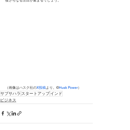
後さらなる注目が集まるでしょう。
（画像はハスク社の
X投稿
より。©
Husk Power
）
サブサハラ
スタートアップ
インド
ビジネス