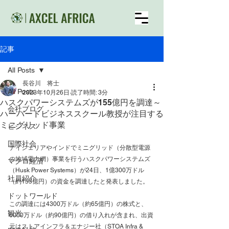
記事
All Posts
長谷川 将士
All Posts
2023年10月26日
読了時間: 3分
ハスクパワーシステムズが155億円を調達～
会社ブログ
ハーバードビジネススクール教授が注目する
ミニグリッド事業
ビジネス
国際社会
ナイジェリアやインドでミニグリッド（分散型電源
の地域電力網）事業を行うハスクパワーシステムズ
マクロ経済
（Husk Power Systems）が24日、1億300万ドル
社員紹介
（約155億円）の資金を調達したと発表しました。
ドットワールド
この調達には4300万ドル（約65億円）の株式と、
観光
6000万ドル（約90億円）の借り入れが含まれ、出資
元はストアインフラ＆エナジー社（STOA Infra & 