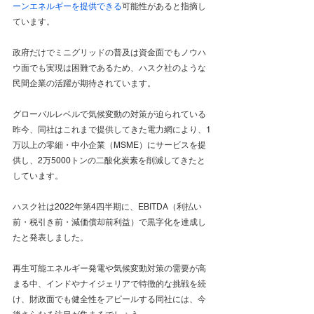
ーンエネルギーを提供できる
可能性があると指摘し
ています。
政府だけでミニグリッドの普及は資金面でもノウハ
ウ面でも実現は困難であるため、ハスク社のような
民間企業の活躍が期待されています。
グローバルレベルで気候変動の対策が迫られている
昨今、同社はこれまで提供してきた電力網により、1
万以上の零細・中小企業（MSME）にサービスを提
供し、2万5000トンの二酸化炭素を削減してきたと
しています。
ハスク社は2022年第4四半期に、EBITDA（利払い
前・税引き前・減価償却前利益）で黒字化を達成し
たと発表しました。
再生可能エネルギー発電や気候変動対策の需要が高
まる中、インドやナイジェリアで特徴的な挑戦を続
け、財政面でも健全性をアピールする同社には、今