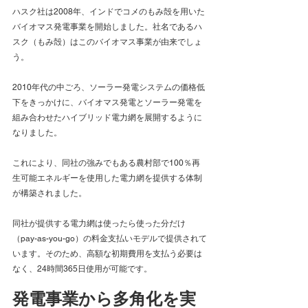
ハスク社は2008年、インドでコメのもみ殻を用いた
バイオマス発電事業を開始しました。社名であるハ
スク（もみ殻）はこのバイオマス事業が由来でしょ
う。
2010年代の中ごろ、ソーラー発電システムの価格低
下をきっかけに、バイオマス発電とソーラー発電を
組み合わせたハイブリッド電力網を展開するように
なりました。
これにより、同社の強みでもある農村部で100％再
生可能エネルギーを使用した電力網を提供する体制
が構築されました。
同社が提供する電力網は使ったら使った分だけ
（pay-as-you-go）の料金支払いモデルで提供されて
います。そのため、高額な初期費用を支払う必要は
なく、24時間365日使用が可能です。
発電事業から多角化を実