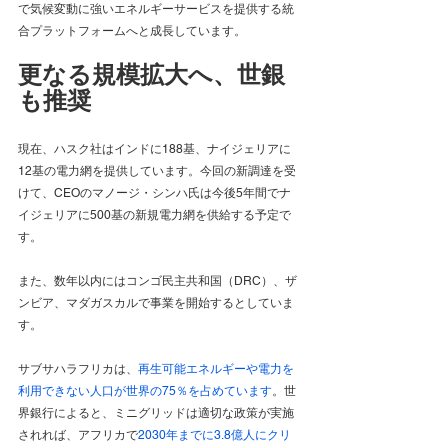
で気候変動に強いエネルギーサービスを提供する統
合プラットフォームへと成長しています。
更なる規模拡大へ、世銀
も推奨
現在、ハスク社はインドに188基、ナイジェリアに
12基の電力網を提供しています。今回の新調達を受
けて、CEOのマノージ・シンハ氏は今後5年間でナ
イジェリアに500基の新規電力網を供給する予定で
す。
また、数年以内にはコンゴ民主共和国（DRC）、ザ
ンビア、マダガスカルで事業を開始するとしていま
す。
サブサハラフリカは、
再生可能エネルギーや電力を
利用できない人口が世界の75％を占めています
。世
界銀行によると、ミニグリッドは適切な政策が実施
されれば、アフリカで
2030年までに3.8億人にクリ