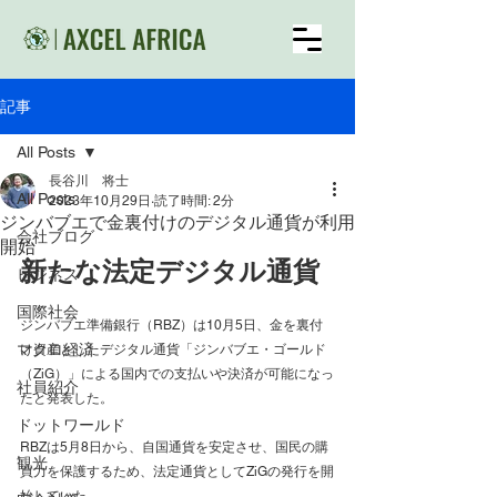
記事
All Posts
長谷川 将士
All Posts
2023年10月29日
読了時間: 2分
ジンバブエで金裏付けのデジタル通貨が利用
会社ブログ
開始
新たな法定デジタル通貨
ビジネス
国際社会
ジンバブエ準備銀行（RBZ）は10月5日、金を裏付
マクロ経済
け資産としたデジタル通貨「ジンバブエ・ゴールド
（ZiG）」による国内での支払いや決済が可能になっ
社員紹介
たと発表した。
ドットワールド
RBZは5月8日から、自国通貨を安定させ、国民の購
観光
買力を保護するため、法定通貨としてZiGの発行を開
始していた。