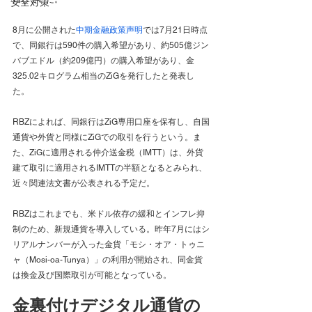
安全対策
8月に公開された
中期金融政策声明
では7月21日時点
で、同銀行は590件の購入希望があり、約505億ジン
バブエドル（約209億円）の購入希望があり、金
325.02キログラム相当のZiGを発行したと発表し
た。
RBZによれば、同銀行はZiG専用口座を保有し、自国
通貨や外貨と同様にZiGでの取引を行うという。ま
た、ZiGに適用される仲介送金税（IMTT）は、外貨
建て取引に適用されるIMTTの半額となるとみられ、
近々関連法文書が公表される予定だ。
RBZはこれまでも、米ドル依存の緩和とインフレ抑
制のため、新規通貨を導入している。昨年7月にはシ
リアルナンバーが入った金貨「モシ・オア・トゥニ
ャ（Mosi-oa-Tunya）」の利用が開始され、同金貨
は換金及び国際取引が可能となっている。
金裏付けデジタル通貨の