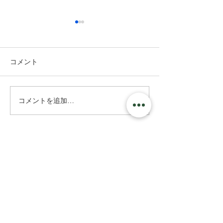
コメント
コメントを追加…
【Weekly Africa Biz】
【Weekly Afric
2026年7月第4週｜
2026年7月第3
Safaricom決算、M-KOPA
ンクッキングに
顧客1,000万人、Airtel
Googleのアフ
Money1.6兆円ロンドン
ル、ルワンダ送
IPO、Starlink28市場
UNCTAD投資
AXCEL AFRICAは、アフリカにおける日系企
業の事業開発パートナーです。私たちは、日
本とアフリカ諸国とのパートナーシップ構築
に取り組んでいます。