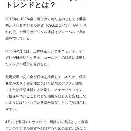
トレンドとは？
2017年に100%金に裏付けられたものとしては世界
初とされるデジタル通貨（CrGLDコイン）が発行さ
れた後、金裏付けデジタル通貨はグローバルで存在
感を増している。
2022年2月には、三井物産デジタルコモディティー
ズ社が日本初となる金（ゴールド）の価格に連動し
たデジタル通貨を発行した。
安定資産である金が価値を担保しているため、価格
変動が大きく安定性に欠けた従来のデジタル通貨
（または仮想通貨）と区別し、ステーブルコイン
（
担保をつけることなどで価格がほとんど変動しな
いように設計されている暗号資産
）として認識され
やすい。
4月には米国テキサス州で、州独自の通貨として金裏
付けのデジタル通貨を創設するための法案が議会に